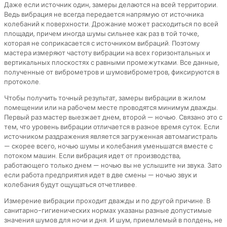
Даже если источник один, замеры делаются на всей территории.
Ведь вибрация не всегда передается напрямую от источника
колебаний к поверхности. Дрожание может расходиться по всей
площади, причем иногда шумы сильнее как раз в той точке,
которая не соприкасается с источником вибраций. Поэтому
мастера измеряют частоту вибрации на всех горизонтальных и
вертикальных плоскостях с равными промежутками. Все данные,
полученные от виброметров и шумовиброметров, фиксируются в
протоколе.
Чтобы получить точный результат, замеры вибрации в жилом
помещении или на рабочем месте проводятся минимум дважды.
Первый раз мастер выезжает днем, второй — ночью. Связано это с
тем, что уровень вибрации отличается в разное время суток. Если
источником раздражения является загруженная автомагистраль
— скорее всего, ночью шумы и колебания уменьшатся вместе с
потоком машин. Если вибрация идет от производства,
работающего только днем — ночью вы не услышите ни звука. Зато
если работа предприятия идет в две смены — ночью звук и
колебания будут ощущаться отчетливее.
Измерение вибрации проходит дважды и по другой причине. В
санитарно-гигиенических нормах указаны разные допустимые
значения шумов для ночи и дня. И шум, приемлемый в полдень, не