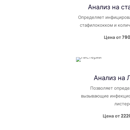
Анализ на
ст
Определяет инфициров
стафилококком и колич
Цена от 79
Анализ на 
Позволяет опреде
вызывающие инфекцио
листер
Цена от 222