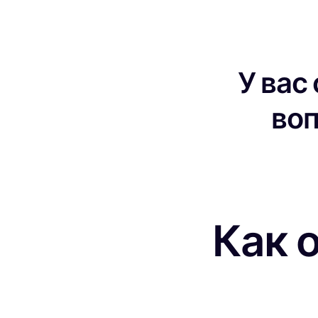
У вас
во
Как 