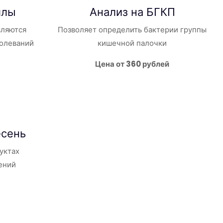
ллы
Анализ на
БГКП
вляются
Позволяет определить бактерии группы
болеваний
кишечной палочки
Цена от 360 рублей
есень
уктах
ений