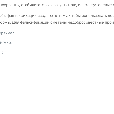
онсерванты, стабилизаторы и загустители, используя соевы
бы фальсификации сводятся к тому, чтобы использовать де
нормы. Для фальсификации сметаны недобросовестные прои
рахмал;
й жир;
г;