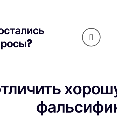
 остались
просы?
отличить хорош
фальсифи