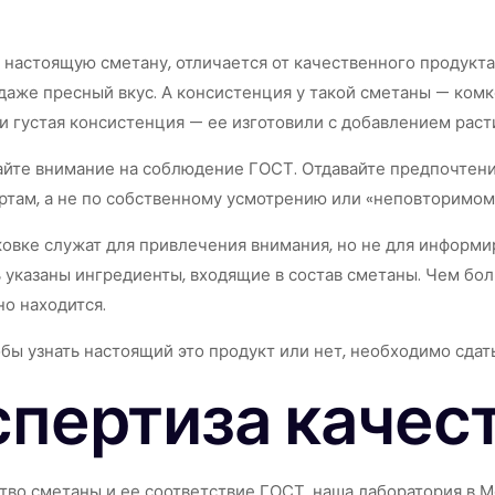
 настоящую сметану, отличается от качественного продукта
даже пресный вкус. А консистенция у такой сметаны — комк
 густая консистенция — ее изготовили с добавлением раст
айте внимание на соблюдение ГОСТ. Отдавайте предпочтени
ртам, а не по собственному усмотрению или «неповторимом
ковке служат для привлечения внимания, но не для информ
 указаны ингредиенты, входящие в состав сметаны. Чем бо
но находится.
обы узнать настоящий это продукт или нет, необходимо сдать
спертиза качес
тво сметаны и ее соответствие ГОСТ, наша лаборатория в 