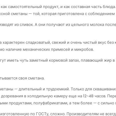
и как самостоятельный продукт, и как составная часть блюд
ссной сметаны — той, которая приготовлена с соблюдением
водят из сливок. А они получают из цельного молока после 
а характерен сладковатый, свежий и очень чистый вкус без 
мо наличие механических примесей и микробов.
гут иметь чуть заметный кормовой запах, плавающий жир в
тывается своя сметана.
етаны — длительный и трудоемкий. Только для сквашивания
 дозревания в холодильную камеру еще на 12-48 часов. Пере
рыми продуктами, полуфабрикатами, а тем более — с сильн
 изготовленную по ГОСТу, сложно. Производителям не всегд