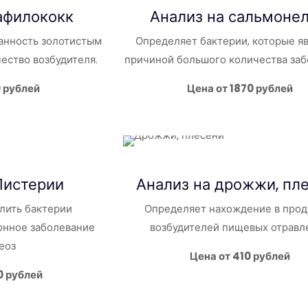
афилококк
Анализ на
сальмоне
анность золотистым
Определяет бактерии, которые я
ество возбудителя.
причиной большого количества за
0 рублей
Цена от 1870 рублей
Листерии
Анализ на дрожжи, пл
лить бактерии
Определяет нахождение в прод
нное заболевание
возбудителей пищевых отравл
еоз
Цена от 410 рублей
0 рублей